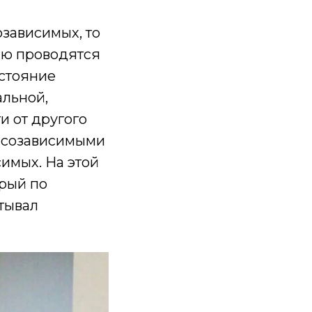
зависимых, то
лю проводятся
остояние
альной,
и от другого
с созависимыми
имых. На этой
орый по
тывал