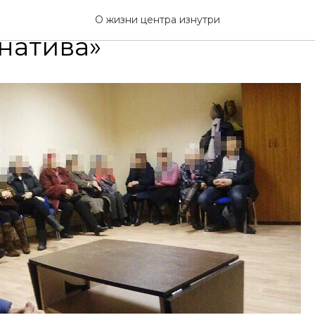
е созависимых в РЦ
О жизни центра изнутри
натива»